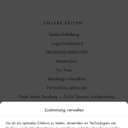
UNSERE SEITEN:
Seelen-Entfaltung
Login-Dashboard
FREQUENZ-IDENTITÄT
Masterclass
For Free
Berufungs-Checkliste
Persönliche Jahreszahl
Finde deine Berufung – Zoom Session Aufzeichnung
Channeling
Zustimmung verwalten
Blog
Kontakt
Um dir ein optimales Erlebnis zu bieten, verwenden wir Technologien wie