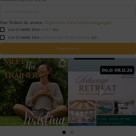
tun
willst!
Hier findest du unsere
Allgemeine Geschäftsbedingungen
ICH STIMME DEN
AGB´S
ZU.
ICH STIMME DER
DATENSCHUTZERKLÄRUNG
ZU.
Registrieren