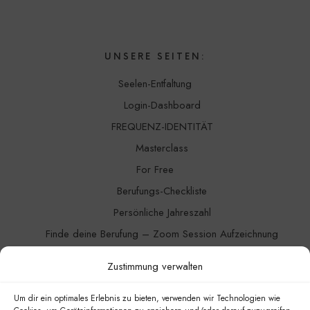
UNSERE SEITEN:
Seelen-Entfaltung
Login-Dashboard
FREQUENZ-IDENTITÄT
Masterclass
For Free
Berufungs-Checkliste
Persönliche Jahreszahl
Finde deine Berufung – Zoom Session Aufzeichnung
Channeling
Zustimmung verwalten
Blog
Kontakt
Um dir ein optimales Erlebnis zu bieten, verwenden wir Technologien wie