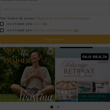
tun
willst!
Hier findest du unsere
Allgemeine Geschäftsbedingungen
ICH STIMME DEN
AGB´S
ZU.
ICH STIMME DER
DATENSCHUTZERKLÄRUNG
ZU.
Registrieren