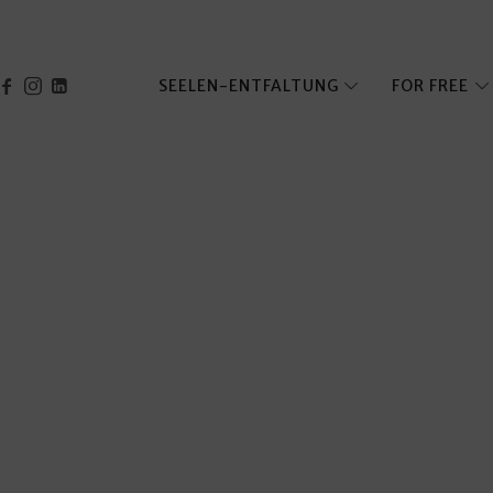
SEELEN-ENTFALTUNG
FOR FREE
ich bist & was du tun willst!