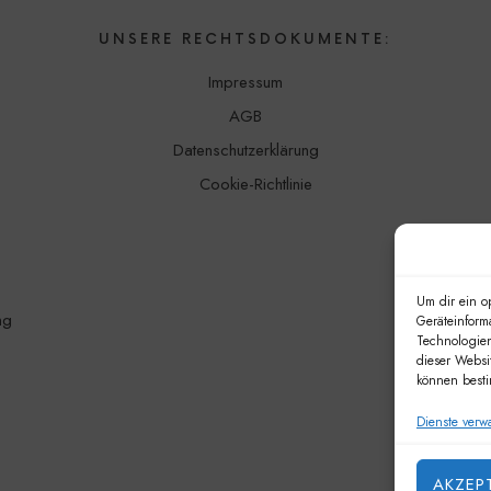
UNSERE RECHTSDOKUMENTE:
Impressum
AGB
Datenschutzerklärung
Cookie-Richtlinie
Um dir ein o
ng
Geräteinform
Technologien
dieser Websi
können besti
Dienste verw
AKZEP