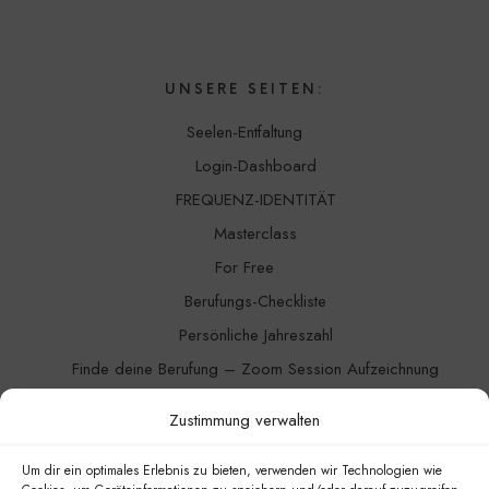
UNSERE SEITEN:
Seelen-Entfaltung
Login-Dashboard
FREQUENZ-IDENTITÄT
Masterclass
For Free
Berufungs-Checkliste
Persönliche Jahreszahl
Finde deine Berufung – Zoom Session Aufzeichnung
Channeling
Zustimmung verwalten
Blog
Kontakt
Um dir ein optimales Erlebnis zu bieten, verwenden wir Technologien wie