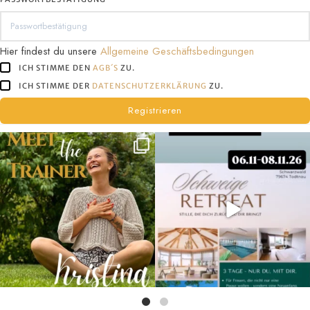
tun
willst!
Hier findest du unsere
Allgemeine Geschäftsbedingungen
ICH STIMME DEN
AGB´S
ZU.
ICH STIMME DER
DATENSCHUTZERKLÄRUNG
ZU.
Registrieren