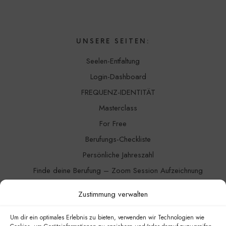
UNSERE SEITEN:
Seelen-Entfaltung
Login-Dashboard
FREQUENZ-IDENTITÄT
Masterclass
For Free
Berufungs-Checkliste
Persönliche Jahreszahl
Finde deine Berufung – Zoom Session Aufzeichnung
Channeling
Zustimmung verwalten
Blog
Kontakt
Um dir ein optimales Erlebnis zu bieten, verwenden wir Technologien wie