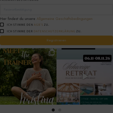
tun
willst!
Hier findest du unsere
Allgemeine Geschäftsbedingungen
ICH STIMME DEN
AGB´S
ZU.
ICH STIMME DER
DATENSCHUTZERKLÄRUNG
ZU.
Registrieren