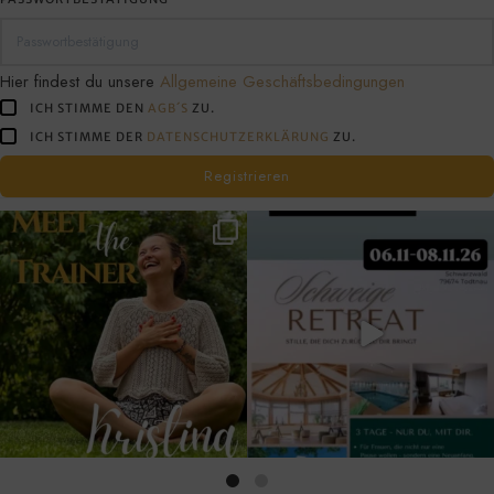
tun
willst!
Hier findest du unsere
Allgemeine Geschäftsbedingungen
ICH STIMME DEN
AGB´S
ZU.
ICH STIMME DER
DATENSCHUTZERKLÄRUNG
ZU.
Registrieren