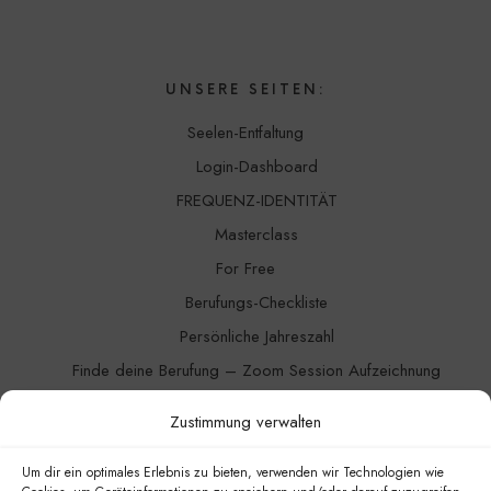
UNSERE SEITEN:
Seelen-Entfaltung
Login-Dashboard
FREQUENZ-IDENTITÄT
Masterclass
For Free
Berufungs-Checkliste
Persönliche Jahreszahl
Finde deine Berufung – Zoom Session Aufzeichnung
Channeling
Zustimmung verwalten
Blog
Kontakt
Um dir ein optimales Erlebnis zu bieten, verwenden wir Technologien wie