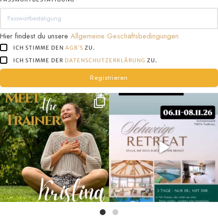
tun
willst!
Hier findest du unsere
Allgemeine Geschäftsbedingungen
ICH STIMME DEN
AGB´S
ZU.
ICH STIMME DER
DATENSCHUTZERKLÄRUNG
ZU.
Registrieren