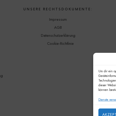
UNSERE RECHTSDOKUMENTE:
Impressum
AGB
Datenschutzerklärung
Cookie-Richtlinie
Um dir ein o
ng
Geräteinform
Technologien
dieser Websi
können besti
Dienste verw
AKZEP