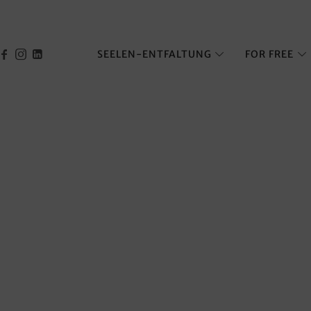
SEELEN-ENTFALTUNG
FOR FREE
ich bist & was du tun willst!