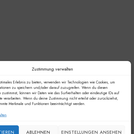
Zustimmung verwalten
ptimales Erlebnis zu bieten, verwenden wir Technologien wie Cookies, um
ationen zu speichern und/oder darauf zuzugreifen. Wenn du diesen
 zustimmst, können wir Daten wie das Surfverhalten oder eindeutige IDs auf
te verarbeiten. Wenn du deine Zustimmung nicht erteilst oder zurückziehst,
mmte Merkmale und Funktionen beeinträchtigt werden.
alten
TIEREN
ABLEHNEN
EINSTELLUNGEN ANSEHEN