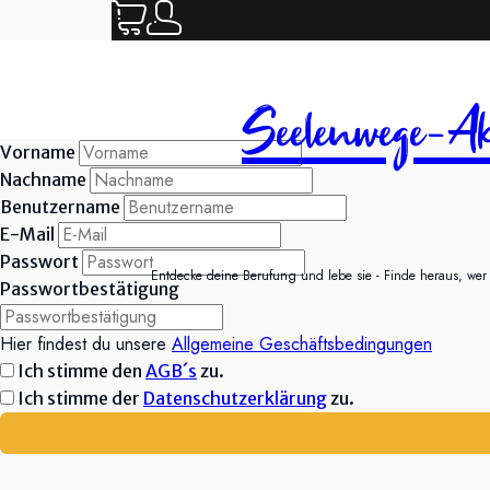
Seelenwege-Ak
Vorname
Nachname
Benutzername
E-Mail
Passwort
Entdecke deine Berufung und lebe sie - Finde heraus, wer d
Passwortbestätigung
Hier findest du unsere
Allgemeine Geschäftsbedingungen
Ich stimme den
AGB´s
zu.
Ich stimme der
Datenschutzerklärung
zu.
Kommt unbedingt vorbei am
Fuck, mann.
Ich möchte euch sagen, worum
Ich biete im Mai ein
Ich möchte euch sa
Ihr Lieben,