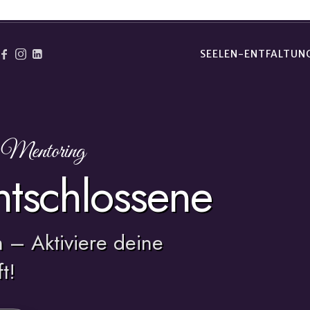
SEELEN-ENTFALTUN
ich bist & was du tun willst!
r Mentoring
ntschlossene
 – Aktiviere deine
t!