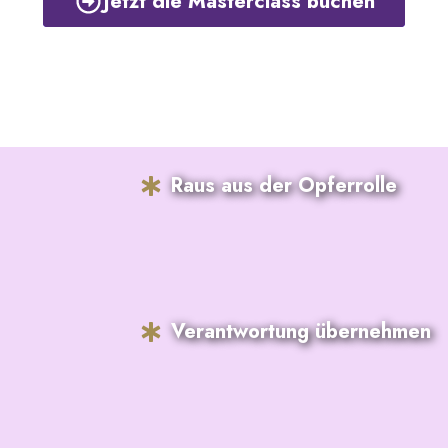
Jetzt die Masterclass buchen
Raus aus der Opferrolle
Verantwortung übernehmen