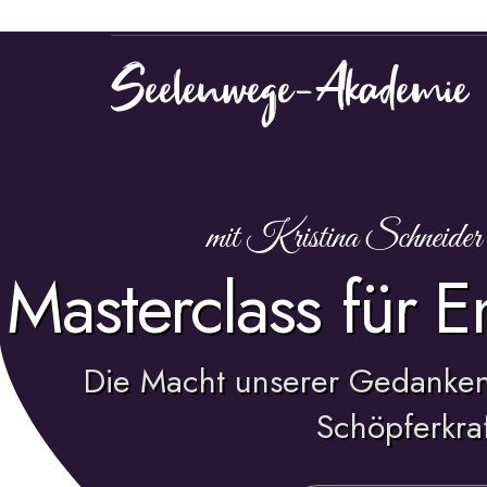
Seelenwege-Akademie
Entdecke deine Berufung und lebe sie - Finde heraus, wer du wirkl
mit Kristina Schneide
Masterclass für E
Die Macht unserer Gedanken
Schöpferkraf