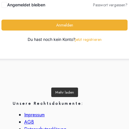
Passwort vergessen?
Angemeldet bleiben
Anmelden
Jetzt registrieren
Du hast noch kein Konto?
gen, worum
Du musst nicht tanzen können.
Manchmal ist Bewusstsein kein
Du musst nicht tanzen können.
Ich glaube, diese Worte
Manchma
Morgen 
ange nicht
geretreat
Du musst nur Lust haben, Spaß
lautes Erwachen, sondern das
Du musst nur Lust haben, Spaß
sprechen für sich💌
Immer mon
n
Mehr laden
il nichts
t.
stille Sehen dessen, was immer
zu haben💃
zu haben💃
sondern
 weil sich
da war 💭
Das Schweige-Retreat ist kein
alles fäl
Kommt g
zu heilen.
 mein
Musik an. Kopf aus. Alltag
Musik an. Kopf aus. Alltag
Ort, um mehr zu werden.
Im @
Unsere Rechtsdokumente:
ieren.
ltbild
Kein Kampf. Kein Konzept. Kein
vergessen🎶🔥
Sondern ein Raum, um endlich
vergessen🎶🔥
Wir hal
ssern.
„richtig machen“. Nur die
wieder zu sein 🗝️
Erwartu
#kinde
ehrliche Begegnung mit dem,
Bei Zumba geht es nicht um
Bei Zumba geht es nicht um
Glaub
Impressum
t: Noch nie
m etwas zu
Perfektion – sondern um
was du bist.
Es ist kein Ort des Werdens.
Perfektion – sondern um
Selbstb
 mich so
Bewegung, gute Laune und
Es ist ein Raum des Erinnerns.
Bewegung, gute Laune und
„Sic
AGB
erkennen,
e gerade.
In dir. In deinem Körper. In
jede Menge Spaß.
Daran, wer du bist, wenn alles
jede Menge Spaß.
und uns 
schon
deinem Umfeld. In allem, was
Äußere still wird.
& 