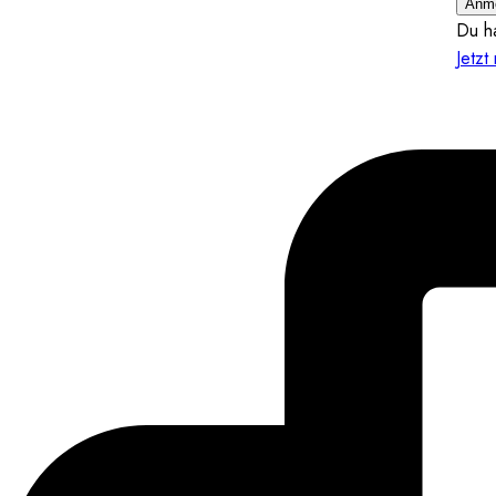
Anm
Du h
Jetzt