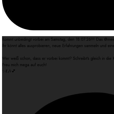
Kommt unbedingt vorbei am Samstag, den 18.07.26!!! Das @mein
Ihr könnt alles ausprobieren, neue Erfahrungen sammeln und ei
Wer weiß schon, dass er vorbei kommt? Schreibt‘s gleich in di
Freu mich mega auf euch!
✨💃🎶💕