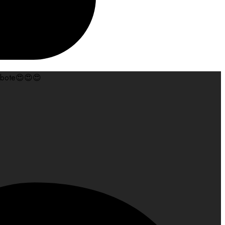
gebote😍😍😍