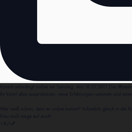
Kommt unbedingt vorbei am Samstag, den 18.07.26!!! Das @meinw
Ihr könnt alles ausprobieren, neue Erfahrungen sammeln und ein
Wer weiß schon, dass er vorbei kommt? Schreibt‘s gleich in die
Freu mich mega auf euch!
✨💃🎶💕