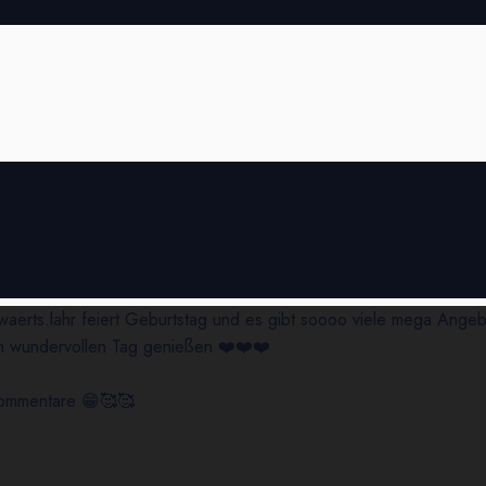
aerts.lahr feiert Geburtstag und es gibt soooo viele mega Ang
en wundervollen Tag genießen ❤️❤️❤️
 Kommentare 😁🥰🥰