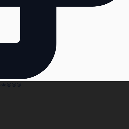
ebote😍😍😍