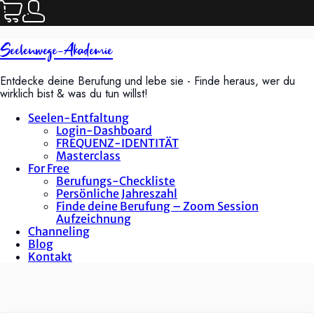
Seelenwege-Akademie
Entdecke deine Berufung und lebe sie - Finde heraus, wer du
wirklich bist & was du tun willst!
Seelen-Entfaltung
Login-Dashboard
FREQUENZ-IDENTITÄT
Masterclass
For Free
Berufungs-Checkliste
Persönliche Jahreszahl
Finde deine Berufung – Zoom Session
Aufzeichnung
Channeling
Blog
Kontakt