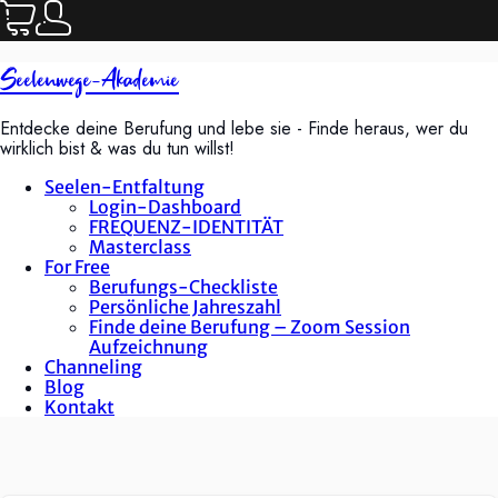
Seelenwege-Akademie
Entdecke deine Berufung und lebe sie - Finde heraus, wer du
wirklich bist & was du tun willst!
Seelen-Entfaltung
Login-Dashboard
FREQUENZ-IDENTITÄT
Masterclass
For Free
Berufungs-Checkliste
Persönliche Jahreszahl
Finde deine Berufung – Zoom Session
Aufzeichnung
Channeling
Blog
Kontakt